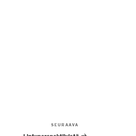
SEURAAVA
Seuraava
artikkeli
Lintuperspektiivistä