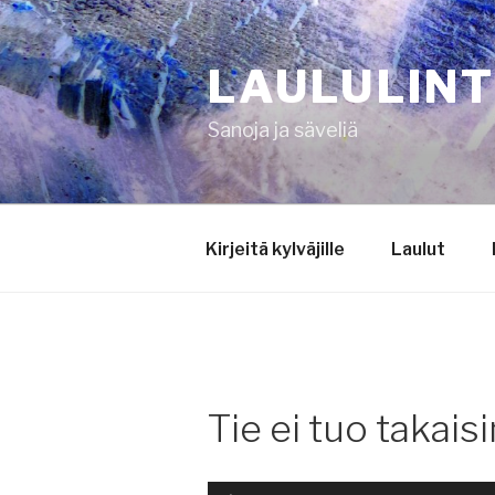
Siirry
sisältöön
LAULULIN
Sanoja ja säveliä
Kirjeitä kylväjille
Laulut
Tie ei tuo takaisi