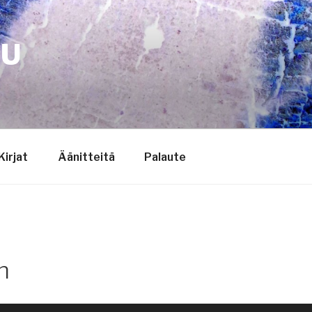
TU
Kirjat
Äänitteitä
Palaute
n