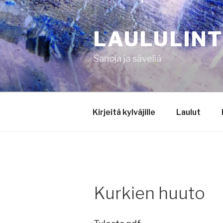
Siirry
sisältöön
LAULULIN
Sanoja ja säveliä
Kirjeitä kylväjille
Laulut
Kurkien huuto