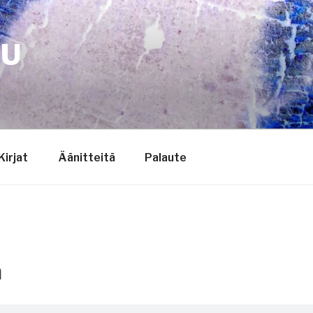
TU
Kirjat
Äänitteitä
Palaute
a