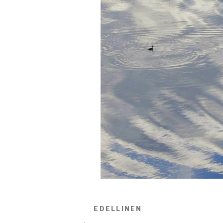
Artikkelien
EDELLINEN
Edellinen