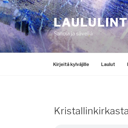
Siirry
sisältöön
LAULULIN
Sanoja ja säveliä
Kirjeitä kylväjille
Laulut
Kristallinkirkast