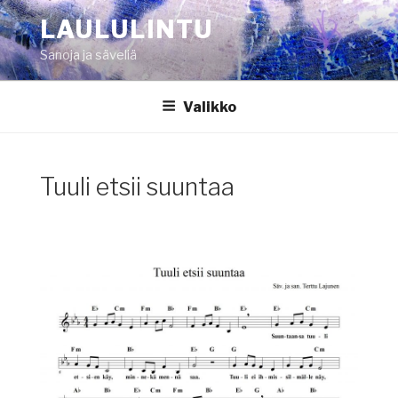
Siirry
LAULULINTU
sisältöön
Sanoja ja säveliä
Valikko
Tuuli etsii suuntaa