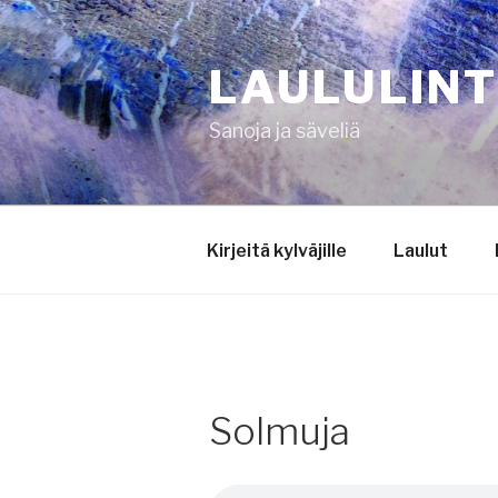
Siirry
sisältöön
LAULULIN
Sanoja ja säveliä
Kirjeitä kylväjille
Laulut
Solmuja