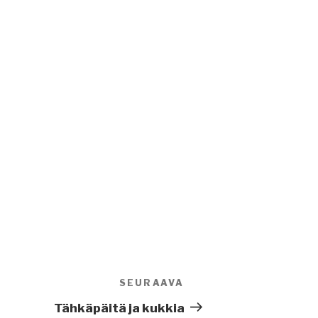
SEURAAVA
Seuraava
artikkeli
Tähkäpäitä ja kukkia