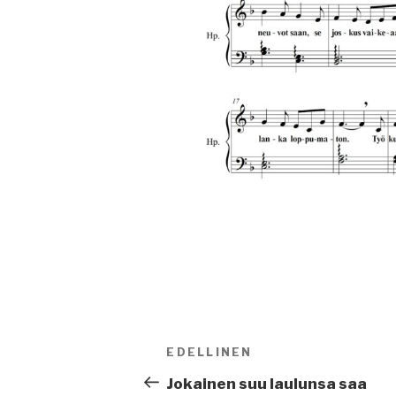
Artikkelien
EDELLINEN
Edellinen
selaus
artikkeli
Jokainen suu laulunsa saa