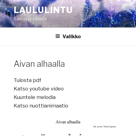
Siirry
LAULULINTU
sisältöön
Sanoja ja säveliä
Valikko
Aivan alhaalla
Tulosta pdf
Katso youtube video
Kuuntele melodia
Katso nuottianimaatio