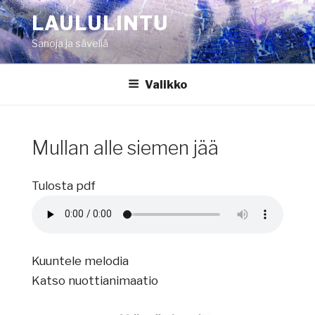
Siirry
LAULULINTU
sisältöön
Sanoja ja säveliä
Valikko
Mullan alle siemen jää
Tulosta pdf
Kuuntele melodia
Katso nuottianimaatio