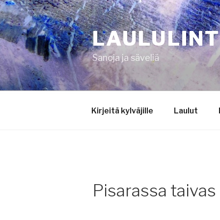
Siirry
sisältöön
LAULULIN
Sanoja ja säveliä
Kirjeitä kylväjille
Laulut
Pisarassa taivas