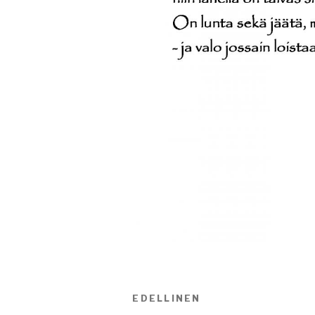
Artikkelien
EDELLINEN
Edellinen