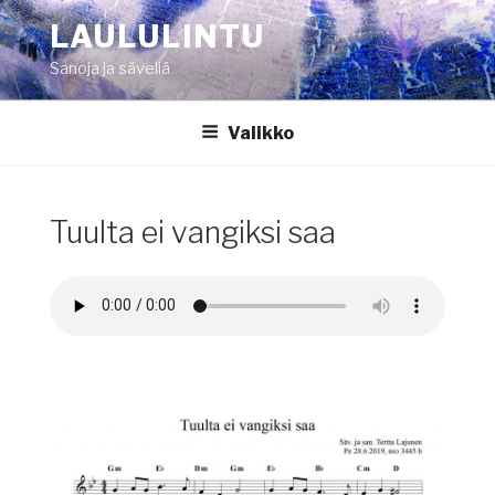
Siirry
LAULULINTU
sisältöön
Sanoja ja säveliä
Valikko
Tuulta ei vangiksi saa