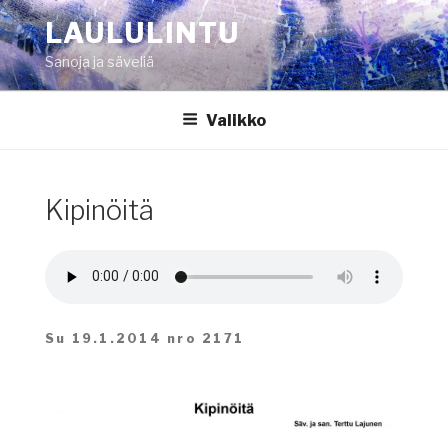
Siirry
LAULULINTU
sisältöön
Sanoja ja säveliä
Valikko
Kipinöitä
Su 19.1.2014 nro 2171