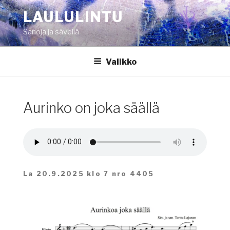
Siirry
LAULULINTU
sisältöön
Sanoja ja säveliä
Valikko
Aurinko on joka säällä
La 20.9.2025 klo 7 nro 4405