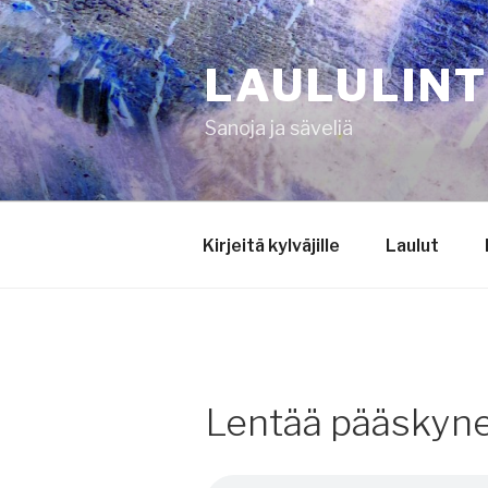
Siirry
sisältöön
LAULULIN
Sanoja ja säveliä
Kirjeitä kylväjille
Laulut
Lentää pääskyne