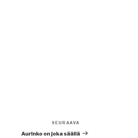
SEURAAVA
Seuraava
artikkeli
Aurinko on joka säällä