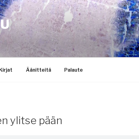
TU
Kirjat
Äänitteitä
Palaute
n ylitse pään