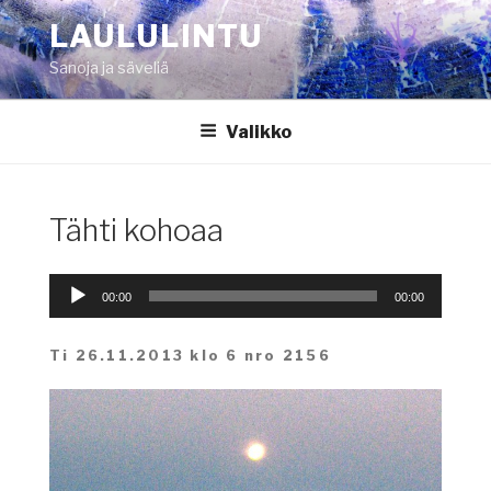
Siirry
LAULULINTU
sisältöön
Sanoja ja säveliä
Valikko
Tähti kohoaa
Äänitoistin
00:00
00:00
Ti 26.11.2013 klo 6 nro 2156