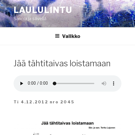
Siirry
LAULULINTU
sisältöön
Sanoja ja säveliä
Valikko
Jää tähtitaivas loistamaan
Ti 4.12.2012 nro 2045