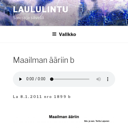
Siirry
LAULULINTU
sisältöön
Sanoja ja säveliä
Valikko
Maailman ääriin b
La 8.1.2011 nro 1899 b