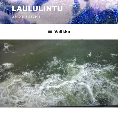
Siirry
LAULULINTU
sisältöön
Sanoja ja säveliä
Valikko