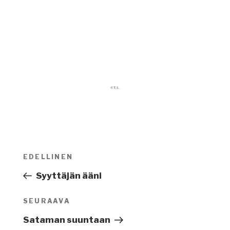
Artikkelien
EDELLINEN
Edellinen
selaus
artikkeli
Syyttäjän ääni
SEURAAVA
Seuraava
artikkeli
Sataman suuntaan