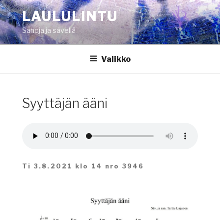
Siirry
LAULULINTU
sisältöön
Sanoja ja säveliä
Valikko
Syyttäjän ääni
Ti 3.8.2021 klo 14 nro 3946