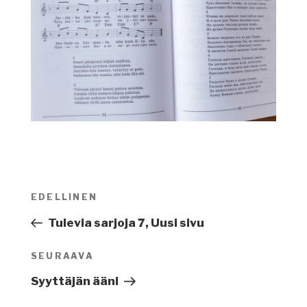
Artikkelien
EDELLINEN
Edellinen
selaus
artikkeli
Tulevia sarjoja 7, Uusi sivu
SEURAAVA
Seuraava
artikkeli
Syyttäjän ääni