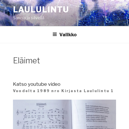
Siirry
LAULULINTU
sisältöön
Sanoja ja säveliä
Valikko
Eläimet
Katso youtube video
Vuodelta 1989 nro Kirjasta Laululintu 1