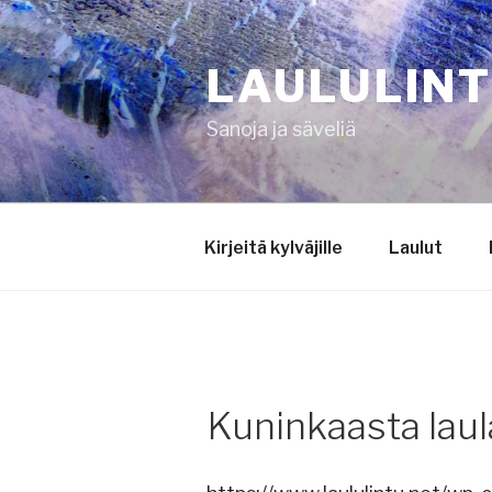
Siirry
sisältöön
LAULULIN
Sanoja ja säveliä
Kirjeitä kylväjille
Laulut
Kuninkaasta lau