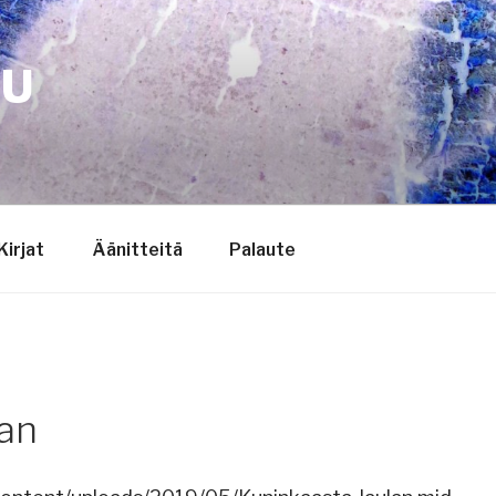
TU
Kirjat
Äänitteitä
Palaute
lan