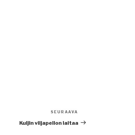
SEURAAVA
Seuraava
artikkeli
Kuljin viljapellon laitaa