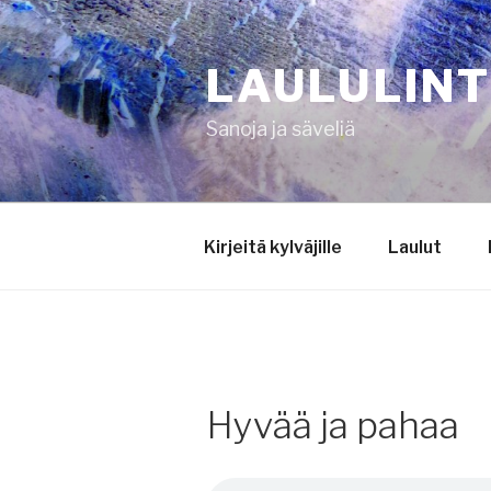
Siirry
sisältöön
LAULULIN
Sanoja ja säveliä
Kirjeitä kylväjille
Laulut
Hyvää ja pahaa