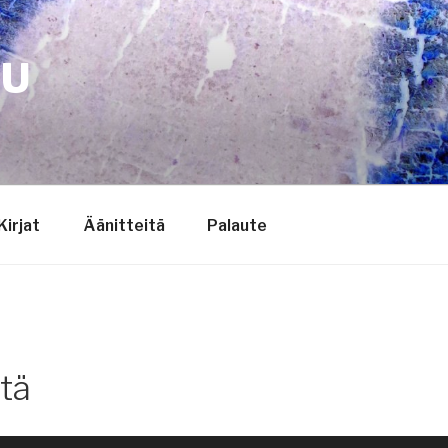
TU
Kirjat
Äänitteitä
Palaute
ttä