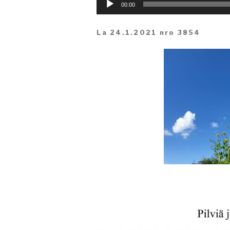
Äänitoistin
00:00
La 24.1.2021 nro 3854