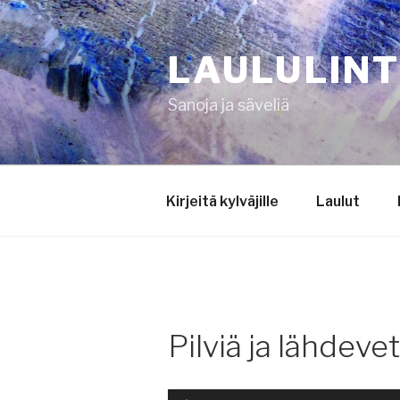
Siirry
sisältöön
LAULULIN
Sanoja ja säveliä
Kirjeitä kylväjille
Laulut
Pilviä ja lähdeve