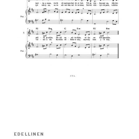
Artikkelien
EDELLINEN
Edellinen