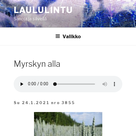
Siirry
LAULULINTU
sisältöön
Sanoja ja säveliä
Valikko
Myrskyn alla
Su 24.1.2021 nro 3855