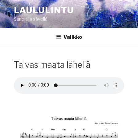
Siirry
LAULULINTU
sisältöön
Sanoja ja säveliä
Valikko
Taivas maata lähellä