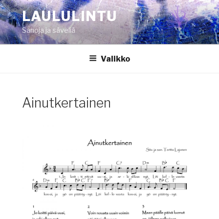
Siirry
LAULULINTU
sisältöön
Sanoja ja säveliä
Valikko
Ainutkertainen