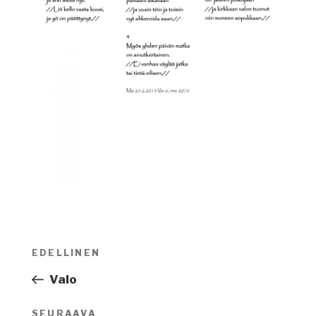
Artikkelien
EDELLINEN
Edellinen
selaus
artikkeli
Valo
SEURAAVA