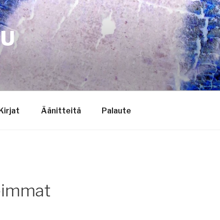
TU
Kirjat
Äänitteitä
Palaute
eimmat