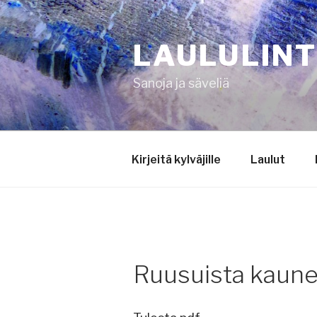
Siirry
sisältöön
LAULULIN
Sanoja ja säveliä
Kirjeitä kylväjille
Laulut
Ruusuista kaun