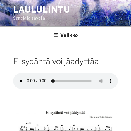
Siirry
LAULULINTU
sisältöön
Sanoja ja säveliä
Valikko
Ei sydäntä voi jäädyttää