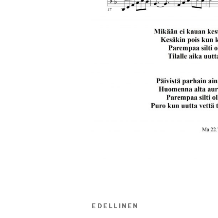
Artikkelien
EDELLINEN
Edellinen