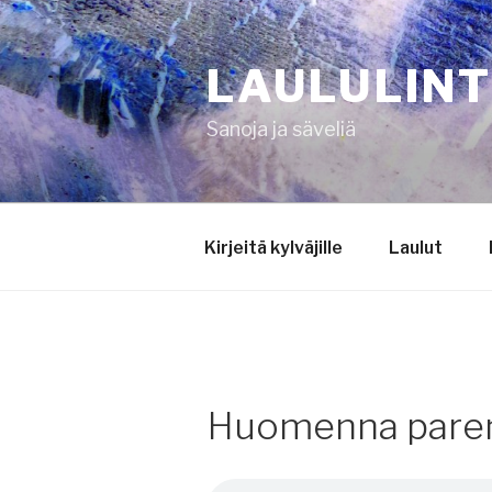
Siirry
sisältöön
LAULULIN
Sanoja ja säveliä
Kirjeitä kylväjille
Laulut
Huomenna par