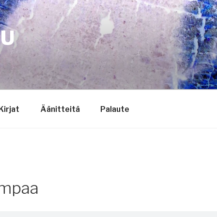
TU
Kirjat
Äänitteitä
Palaute
empaa