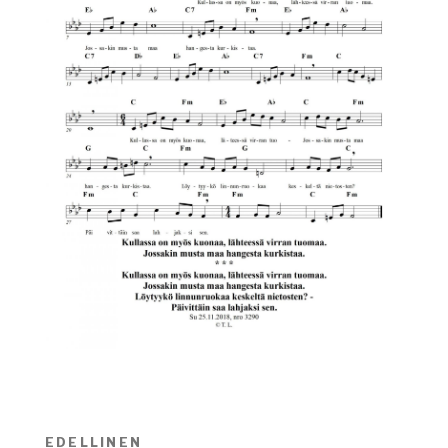
Artikkelien
EDELLINEN
Edellinen