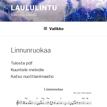
Siirry
LAULULINTU
sisältöön
Sanoja ja säveliä
Valikko
Linnunruokaa
Tulosta pdf
Kuuntele melodia
Katso nuottianimaatio