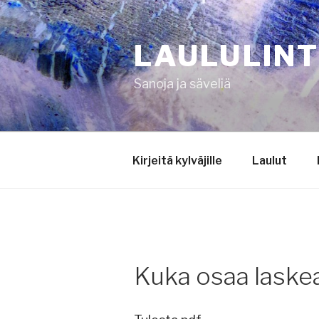
Siirry
sisältöön
LAULULIN
Sanoja ja säveliä
Kirjeitä kylväjille
Laulut
Kuka osaa laske