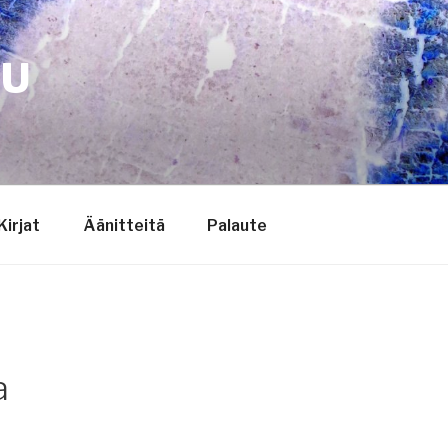
TU
Kirjat
Äänitteitä
Palaute
a