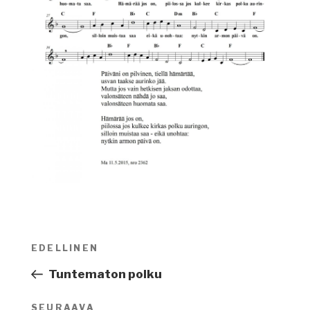
Artikkelien
EDELLINEN
Edellinen
selaus
artikkeli
Tuntematon polku
SEURAAVA