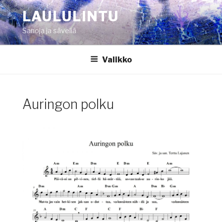
Siirry
LAULULINTU
sisältöön
Sanoja ja säveliä
Valikko
Auringon polku