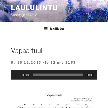
Siirry
LAULULINTU
sisältöön
Sanoja ja säveliä
Valikko
Vapaa tuuli
Su 15.12.2013 klo 12 nro 2163
Äänitoistin
00:00
00:00