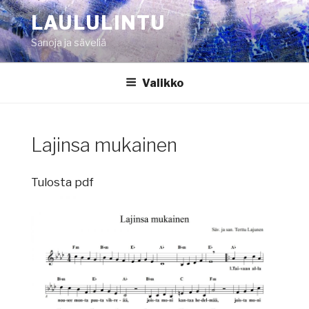
Siirry
LAULULINTU
sisältöön
Sanoja ja säveliä
Valikko
Lajinsa mukainen
Tulosta pdf