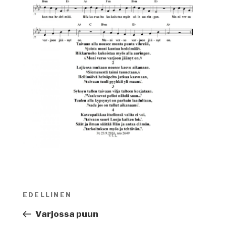
Artikkelien
EDELLINEN
Edellinen
selaus
artikkeli
Varjossa puun