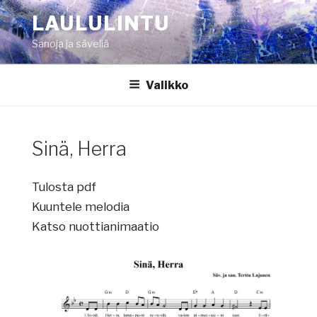
Siirry
LAULULINTU
sisältöön
Sanoja ja säveliä
Valikko
Sinä, Herra
Tulosta pdf
Kuuntele melodia
Katso nuottianimaatio