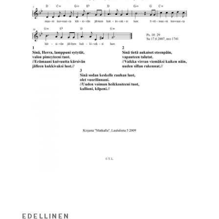
Artikkelien
EDELLINEN
Edellinen