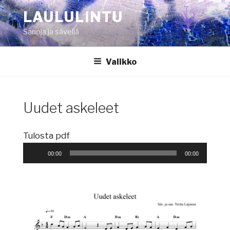
Siirry
LAULULINTU
sisältöön
Sanoja ja säveliä
Valikko
Uudet askeleet
Äänitoistin
Tulosta pdf
00:00
00:00