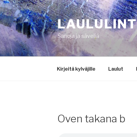
Siirry
sisältöön
LAULULIN
Sanoja ja säveliä
Kirjeitä kylväjille
Laulut
Oven takana b