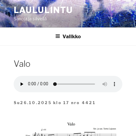
Siirry
LAULULINTU
sisältöön
Sanoja ja säveliä
Valikko
Valo
Su26.10.2025 klo 17 nro 4421