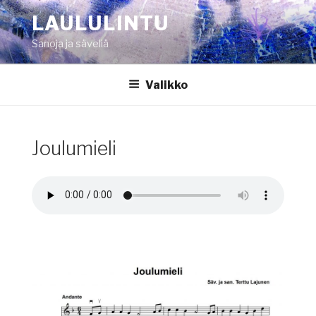
Siirry
LAULULINTU
sisältöön
Sanoja ja säveliä
Valikko
Joulumieli