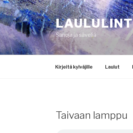
Siirry
sisältöön
LAULULIN
Sanoja ja säveliä
Kirjeitä kylväjille
Laulut
Taivaan lamppu