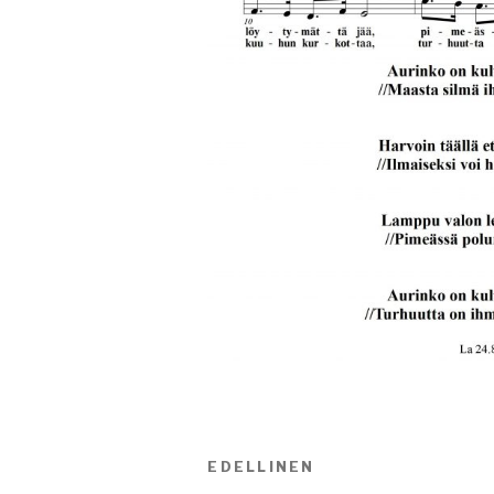
Artikkelien
EDELLINEN
Edellinen