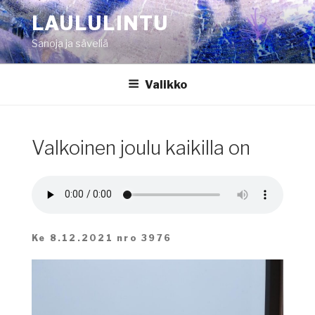
Siirry
LAULULINTU
sisältöön
Sanoja ja säveliä
Valikko
Valkoinen joulu kaikilla on
Ke 8.12.2021 nro 3976