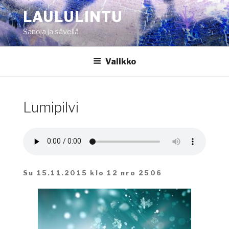
Siirry
LAULULINTU
sisältöön
Sanoja ja säveliä
Valikko
Lumipilvi
Su 15.11.2015 klo 12 nro 2506