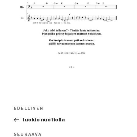
Artikkelien
EDELLINEN
Edellinen
selaus
artikkeli
Tuokio nuotiolla
SEURAAVA
Seuraava