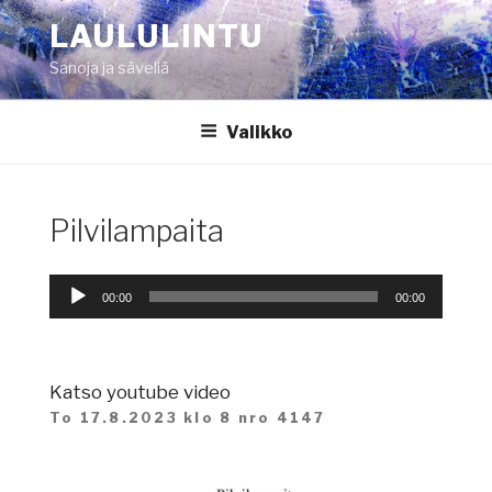
Siirry
LAULULINTU
sisältöön
Sanoja ja säveliä
Valikko
Pilvilampaita
Äänitoistin
00:00
00:00
Katso youtube video
To 17.8.2023 klo 8 nro 4147