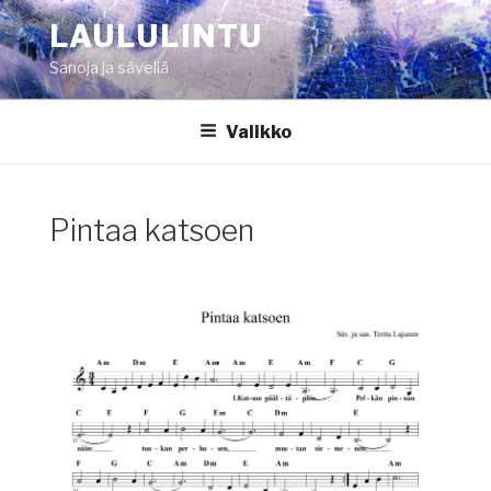
Siirry
LAULULINTU
sisältöön
Sanoja ja säveliä
Valikko
Pintaa katsoen