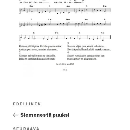
Artikkelien
EDELLINEN
Edellinen
selaus
artikkeli
Siemenestä puuksi
SEURAAVA