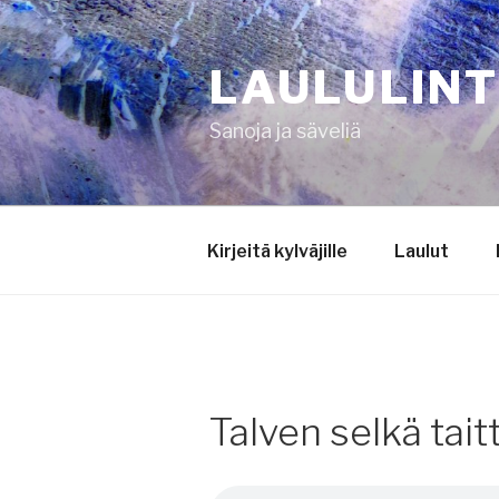
Siirry
sisältöön
LAULULIN
Sanoja ja säveliä
Kirjeitä kylväjille
Laulut
Talven selkä tait