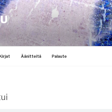
TU
Kirjat
Äänitteitä
Palaute
tui