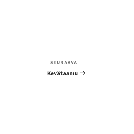
SEURAAVA
Seuraava
artikkeli
Kevätaamu