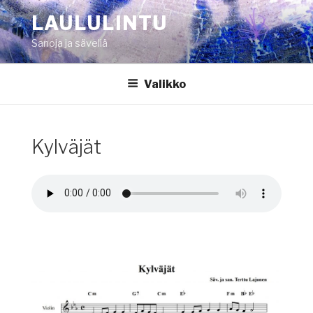
Siirry
LAULULINTU
sisältöön
Sanoja ja säveliä
Valikko
Kylväjät