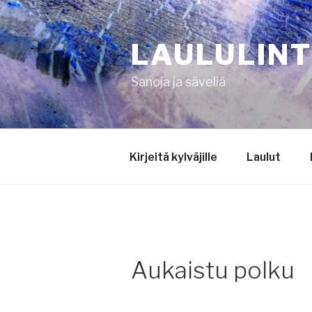
Siirry
sisältöön
LAULULIN
Sanoja ja säveliä
Kirjeitä kylväjille
Laulut
Aukaistu polku