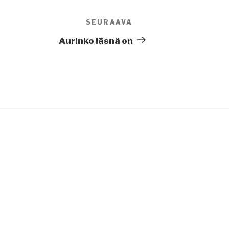
SEURAAVA
Seuraava
artikkeli
Aurinko läsnä on