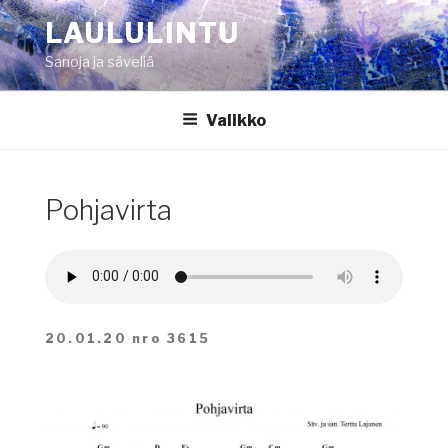
Siirry
LAULULINTU
sisältöön
Sanoja ja säveliä
Valikko
Pohjavirta
20.01.20 nro 3615