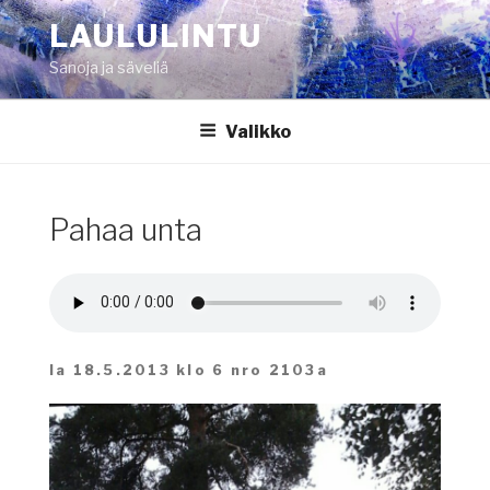
Siirry
LAULULINTU
sisältöön
Sanoja ja säveliä
Valikko
Pahaa unta
la 18.5.2013 klo 6 nro 2103a