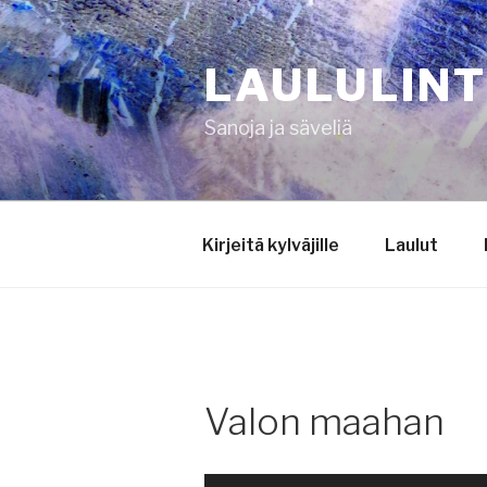
Siirry
sisältöön
LAULULIN
Sanoja ja säveliä
Kirjeitä kylväjille
Laulut
Valon maahan