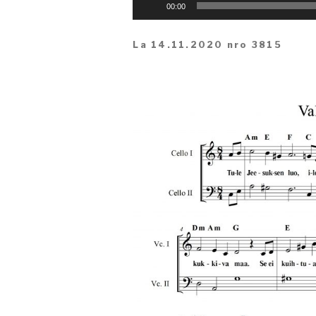
Äänitoistin
00:00
La 14.11.2020 nro 3815