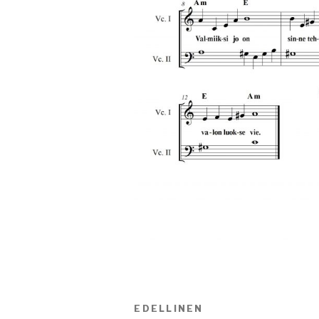
Artikkelien
EDELLINEN
Edellinen