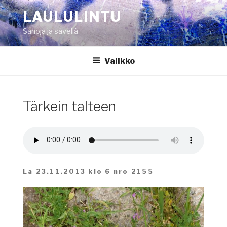
Siirry
LAULULINTU
sisältöön
Sanoja ja säveliä
Valikko
Tärkein talteen
La 23.11.2013 klo 6 nro 2155