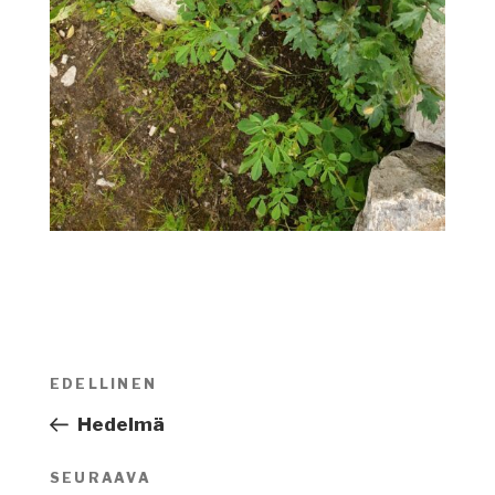
Artikkelien
EDELLINEN
Edellinen
selaus
artikkeli
Hedelmä
SEURAAVA
Seuraava