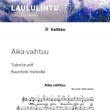
Siirry
LAULULINTU
sisältöön
Sanoja ja säveliä
Valikko
Aika vaihtuu
Tulosta pdf
Kuuntele melodia